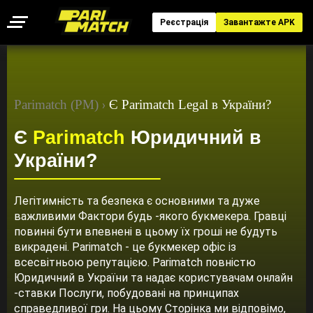
Реєстрація
Завантажте APK
Parimatch (PM)
Є Parimatch Legal в України?
›
Є
Parimatch
Юридичний в
України?
Легітимність та безпека є основними та дуже
важливими Фактори будь -якого букмекера. Гравці
повинні бути впевнені в цьому їх гроші не будуть
викрадені. Parimatch - це букмекер офіс із
всесвітньою репутацією. Parimatch повністю
Юридичний в України та надає користувачам онлайн
-ставки Послуги, побудовані на принципах
справедливої ​​гри. На цьому Сторінка ми відповімо,